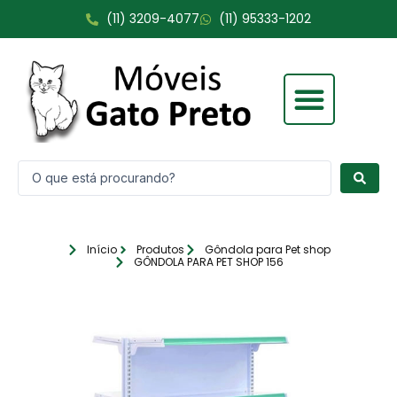
Ir
(11) 3209-4077
(11) 95333-1202
para
o
conteúdo
Fale Conosco
Pesquisar
...
Início
Produtos
Gôndola para Pet shop
GÔNDOLA PARA PET SHOP 156