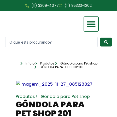
Ir
(11) 3209-4077
(11) 95333-1202
para
o
conteúdo
Pesquisar
Fale Conosco
...
Início
Produtos
Gôndola para Pet shop
GÔNDOLA PARA PET SHOP 201
Produtos
Gôndola para Pet shop
GÔNDOLA PARA
PET SHOP 201