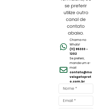
se preferir
utilize outro
canal de
contato
abaixo.
Chama no
Whats!
(11) 95333 -
1202
Se preferir,
mande um e-
mail
contato@mo
veisgatopret
o.com.br
Nome
Email