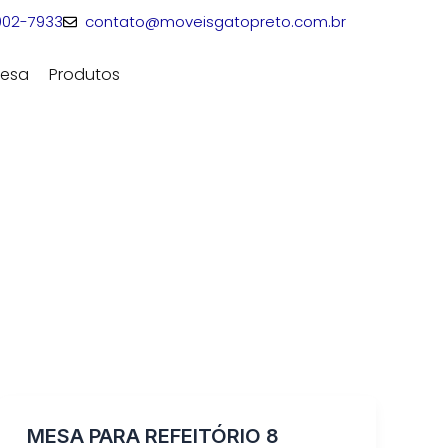
3002-7933
contato@moveisgatopreto.com.br
esa
Produtos
Fale Conosco
MESA PARA REFEITÓRIO 8