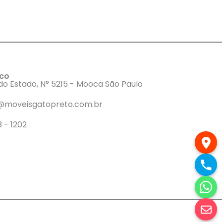
sco
do Estado, N° 5215 - Mooca São Paulo
@moveisgatopreto.com.br
3 - 1202