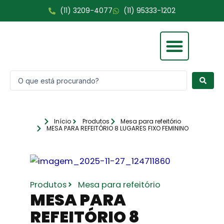
Ir
(11) 3209-4077
(11) 95333-1202
para
o
conteúdo
Pesquisar
Fale Conosco
...
Início
Produtos
Mesa para refeitório
MESA PARA REFEITÓRIO 8 LUGARES FIXO FEMININO
Produtos
Mesa para refeitório
MESA PARA
REFEITÓRIO 8