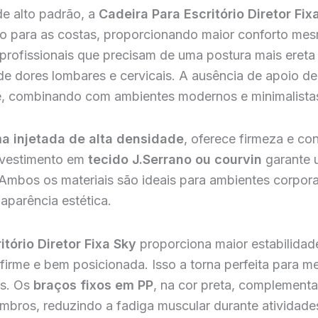
e alto padrão, a
Cadeira Para Escritório Diretor Fix
to para as costas, proporcionando maior conforto mes
 profissionais que precisam de uma postura mais ereta
e dores lombares e cervicais. A ausência de apoio de
ve, combinando com ambientes modernos e minimalista
a injetada de alta densidade
, oferece firmeza e co
evestimento em
tecido J.Serrano ou courvin
garante 
 Ambos os materiais são ideais para ambientes corpor
e aparência estética.
itório Diretor Fixa Sky
proporciona maior estabilidad
rme e bem posicionada. Isso a torna perfeita para mes
is. Os
braços fixos em PP
, na cor preta, complement
bros, reduzindo a fadiga muscular durante atividade