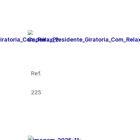
SOLICITAR
ORÇAMENTO
o
Cadeira Para Escritório
Presidente Giratória
Relax
Ref.
225
SOLICITAR
ORÇAMENTO