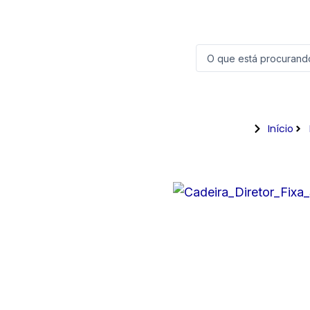
Ir
para
o
Pesquisar
...
conteúdo
Início