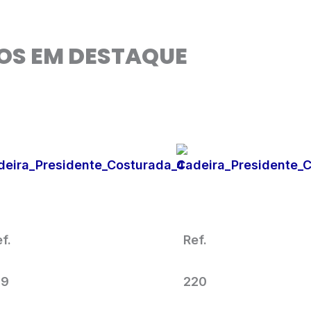
OS EM DESTAQUE
Cadeira Para Escritório
Cadeira Para Escritóri
Presidente com
Presidente Giratória
Encosto para Cabeça
Costurada
f.
Ref.
19
220