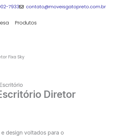
3002-7933
contato@moveisgatopreto.com.br
esa
Produtos
Fale Conosco
etor Fixa Sky
Escritório
scritório Diretor
e design voltados para o