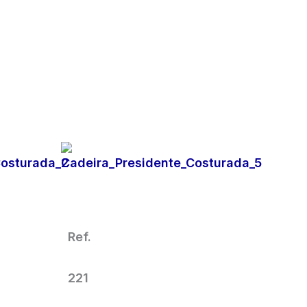
o
Cadeira Para Escritório
Presidente Giratória
Vermelha
Ref.
221