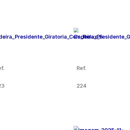
SOLICITAR
SOLICITAR
ORÇAMENTO
ORÇAMENTO
Cadeira Para Escritório
Cadeira Para Escritóri
Presidente Giratória
Presidente Giratória
Amarela
Couro
f.
Ref.
23
224
SOLICITAR
SOLICITAR
ORÇAMENTO
ORÇAMENTO