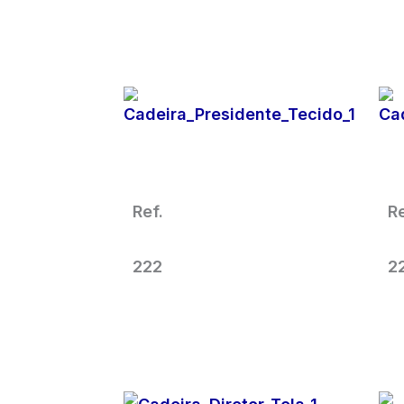
SOLICITAR
ORÇAMENTO
Cadeira Para Escritório
Presidente Giratória
Tecido
Ref.
Re
222
2
SOLICITAR
ORÇAMENTO