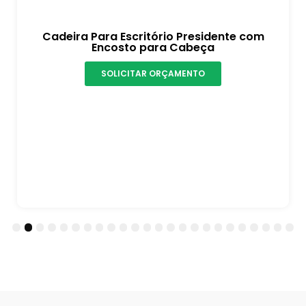
Cadeira Para Escritório Presidente com
Encosto para Cabeça
SOLICITAR ORÇAMENTO
3
4
5
6
7
8
9
10
11
12
13
14
15
16
17
18
19
20
21
22
23
24