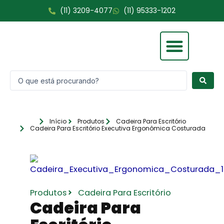
Ir
(11) 3209-4077
(11) 95333-1202
para
o
conteúdo
Pesquisar
Fale Conosco
...
Início
Produtos
Cadeira Para Escritório
Cadeira Para Escritório Executiva Ergonômica Costurada
Produtos
Cadeira Para Escritório
Cadeira Para