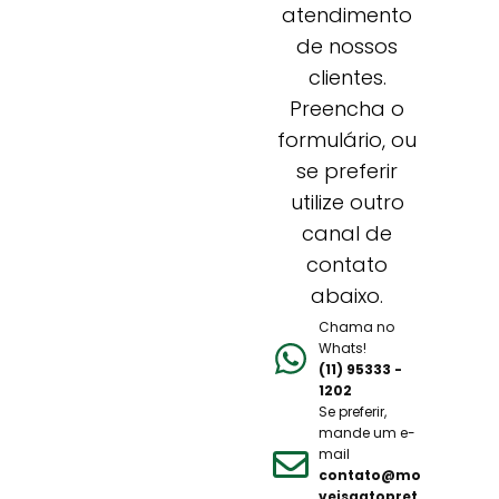
atendimento
de nossos
clientes.
Preencha o
formulário, ou
se preferir
utilize outro
canal de
contato
abaixo.
Chama no
Whats!
(11) 95333 -
1202
Se preferir,
mande um e-
mail
contato@mo
veisgatopret