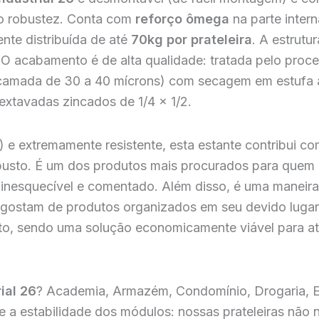
o robustez. Conta com
reforço ômega
na parte inter
te distribuída de até
70kg por prateleira
. A estrutu
s. O acabamento é de alta qualidade: tratada pelo proc
 (camada de 30 a 40 mícrons) com secagem em estufa a 
xtavadas zincados de 1/4 x 1/2.
 extremamente resistente, esta estante contribui co
busto. É um dos produtos mais procurados para quem 
inesquecível e comentado. Além disso, é uma maneira 
s gostam de produtos organizados em seu devido lugar
nto, sendo uma solução economicamente viável para at
ial 26
? Academia, Armazém, Condomínio, Drogaria, Em
bre a estabilidade dos módulos: nossas prateleiras n