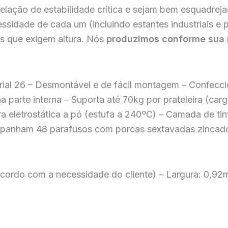
elação de estabilidade crítica e sejam bem esquadrej
sidade de cada um (incluindo estantes industriais e 
s que exigem altura. Nós
produzimos conforme sua
strial 26 – Desmontável e de fácil montagem – Confec
arte interna – Suporta até 70kg por prateleira (carg
tura eletrostática a pó (estufa a 240ºC) – Camada de t
ompanham 48 parafusos com porcas sextavadas zincado
acordo com a necessidade do cliente) – Largura: 0,9