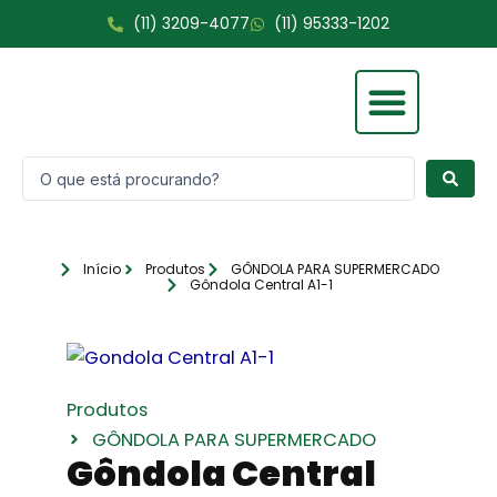
Ir
(11) 3209-4077
(11) 95333-1202
para
o
conteúdo
Pesquisar
Fale Conosco
...
Início
Produtos
GÔNDOLA PARA SUPERMERCADO
Gôndola Central A1-1
Produtos
GÔNDOLA PARA SUPERMERCADO
Gôndola Central