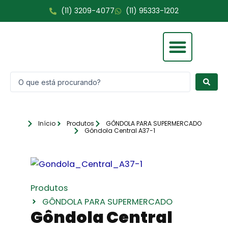
Ir
(11) 3209-4077
(11) 95333-1202
para
o
conteúdo
Pesquisar
Fale Conosco
...
Início
Produtos
GÔNDOLA PARA SUPERMERCADO
Gôndola Central A37-1
Produtos
GÔNDOLA PARA SUPERMERCADO
Gôndola Central