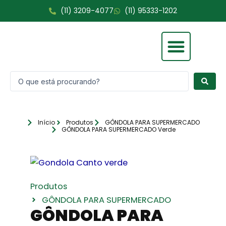
Ir
(11) 3209-4077
(11) 95333-1202
para
o
conteúdo
Pesquisar
Fale Conosco
...
Início
Produtos
GÔNDOLA PARA SUPERMERCADO
GÔNDOLA PARA SUPERMERCADO Verde
Produtos
GÔNDOLA PARA SUPERMERCADO
GÔNDOLA PARA