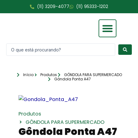
Ir
(11) 3209-4077
(11) 95333-1202
para
o
conteúdo
Pesquisar
Fale Conosco
...
Início
Produtos
GÔNDOLA PARA SUPERMERCADO
Gôndola Ponta A47
Produtos
GÔNDOLA PARA SUPERMERCADO
Gôndola Ponta A47