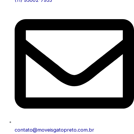
(11) 93002-7933
contato@moveisgatopreto.com.br