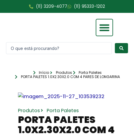
Ir
(11) 3209-4077
(11) 95333-1202
para
o
conteúdo
Pesquisar
Fale Conosco
...
Início
Produtos
Porta Paletes
PORTA PALETES 1.0X2.30X2.0 COM 4 PARES DE LONGARINA
Produtos
Porta Paletes
PORTA PALETES
1.0X2.30X2.0 COM 4